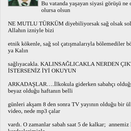
Bu vatanda yaşayan siyasi görüşü ne o
olursa olsun
NE MUTLU TÜRKÜM diyebiliyorsak sağ olsak sol o
Allahın izniyle bizi
etnik kökenle, sağ sol çatışmalarıyla bölemediler b
ya Kalın
sağlıyacakla. KALINSAĞLICAKLA NERDEN ÇI
İSTERSENİZ İYİ OKUYUN
ARKADAŞLAR….İlkokula giderken sabahçı olduğu
beyaz olduğu haftanın belli
günleri akşam 8 den sonra TV yayının olduğu bir ü
video, nede mp3 çalar
vardı. O zamanlar sabah saat 5 de kalkar; annemiz 