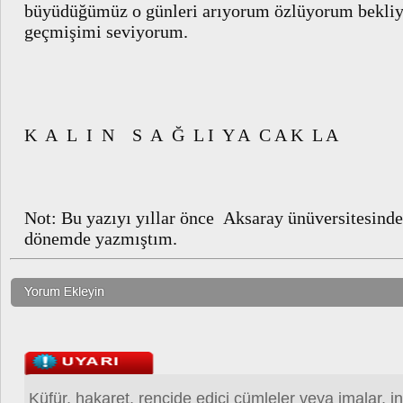
büyüdüğümüz o günleri arıyorum özlüyorum bekli
geçmişimi seviyorum.
K A L I N S A Ğ L I Y A C A K L A
Not: Bu yazıyı yıllar önce Aksaray ünüversitesin
dönemde yazmıştım.
Küfür, hakaret, rencide edici cümleler veya imalar, in