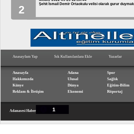
Şehit İsmail Demir Ortaokulu velisi olarak gurur duyma
2
Anasayfam Yap
Sık Kullanılanlara Ekle
Yazarlar
Anasayfa
Adana
Spor
Hakkımızda
Ulusal
Sağlık
Künye
Dünya
Eğitim-Bilim
Reklam & İletişim
Ekonomi
Röportaj
1
Adanasesi Haber