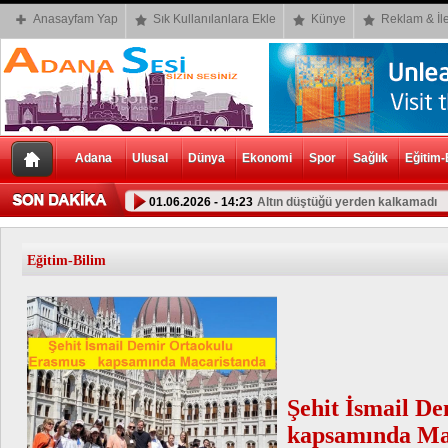
Anasayfam Yap
Sık Kullanılanlara Ekle
Künye
Reklam & İle
Adana
Ulusal
Dünya
Ekonomi
Spor
Sağlık
Eğitim-
01.06.2026 - 14:23
Altın düştüğü yerden kalkamadı
01.06.2026 - 14:07
Bursluluk Sınavı Sonuç Sorgulama E
Eğitim-Bilim
Şehit İsmail D
kapsamında Ma