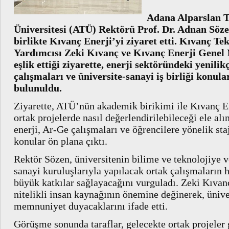
Adana Alparslan T
Üniversitesi (ATÜ) Rektörü Prof. Dr. Adnan Söze
birlikte Kıvanç Enerji’yi ziyaret etti. Kıvanç T
Yardımcısı Zeki Kıvanç ve Kıvanç Enerji Gene
eşlik ettiği ziyarette, enerji sektöründeki yenilik
çalışmaları ve üniversite-sanayi iş birliği konula
bulunuldu.
Ziyarette, ATÜ’nün akademik birikimi ile Kıvanç En
ortak projelerde nasıl değerlendirilebileceği ele alı
enerji, Ar-Ge çalışmaları ve öğrencilere yönelik sta
konular ön plana çıktı.
Rektör Sözen, üniversitenin bilime ve teknolojiye v
sanayi kuruluşlarıyla yapılacak ortak çalışmaları
büyük katkılar sağlayacağını vurguladı. Zeki Kıvanç
nitelikli insan kaynağının önemine değinerek, üniver
memnuniyet duyacaklarını ifade etti.
Görüşme sonunda taraflar, gelecekte ortak projeler 