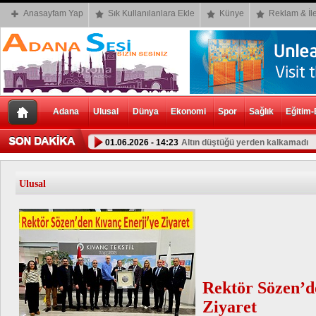
Anasayfam Yap
Sık Kullanılanlara Ekle
Künye
Reklam & İle
Adana
Ulusal
Dünya
Ekonomi
Spor
Sağlık
Eğitim-
01.06.2026 - 14:23
Altın düştüğü yerden kalkamadı
Ulusal
Rektör Sözen’d
Ziyaret