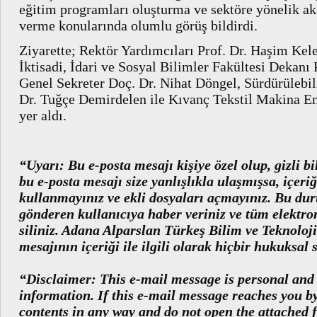
eğitim programları oluşturma ve sektöre yönelik a
verme konularında olumlu görüş bildirdi.
Ziyarette; Rektör Yardımcıları Prof. Dr. Haşim Kele
İktisadi, İdari ve Sosyal Bilimler Fakültesi Dekanı 
Genel Sekreter Doç. Dr. Nihat Döngel, Sürdürüleb
Dr. Tuğçe Demirdelen ile Kıvanç Tekstil Makina E
yer aldı.
“Uyarı: Bu e-posta mesajı kişiye özel olup, gizli bil
bu e-posta mesajı size yanlışlıkla ulaşmışsa, içeriğ
kullanmayınız ve ekli dosyaları açmayınız. Bu du
gönderen kullanıcıya haber veriniz ve tüm elektron
siliniz. Adana Alparslan Türkeş Bilim ve Teknoloji
mesajının içeriği ile ilgili olarak hiçbir hukuksa
“Di
sclaimer: T
his e-mail message is personal and
information. If this e-mail message reaches you by
contents in any way and do not open the attached fi