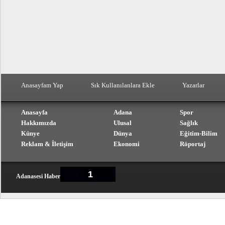
Anasayfam Yap
Sık Kullanılanlara Ekle
Yazarlar
Anasayfa
Adana
Spor
Hakkımızda
Ulusal
Sağlık
Künye
Dünya
Eğitim-Bilim
Reklam & İletişim
Ekonomi
Röportaj
1
Adanasesi Haber